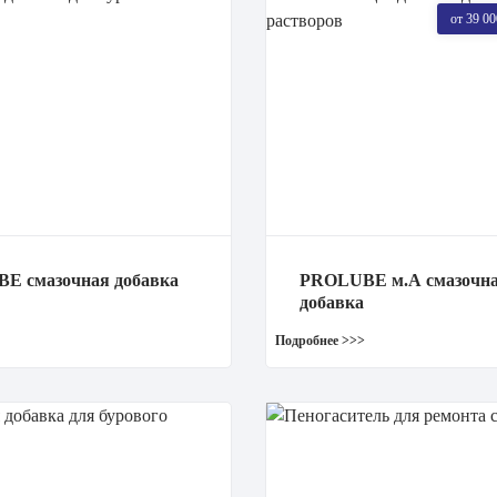
от 39 00
E смазочная добавка
PROLUBE м.А смазочн
добавка