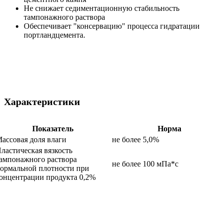
Не снижает седиментационную стабильность
тампонажного раствора
Обеспечивает "консервацию" процесса гидратации
портландцемента.
Характеристики
Показатель
Норма
ассовая доля влаги
не более 5,0%
ластическая вязкость
ампонажного раствора
не более 100 мПа*с
ормальной плотности при
онцентрации продукта 0,2%